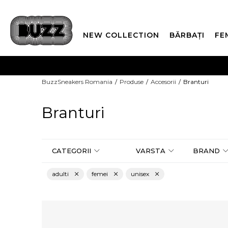
NEW COLLECTION
BĂRBAȚI
FE
PLATA
BuzzSneakers Romania
Produse
Accesorii
Branturi
CUMPĂRĂ ACUM, PLAT
Branturi
CATEGORII
VARSTA
BRAND
adulti
femei
unisex