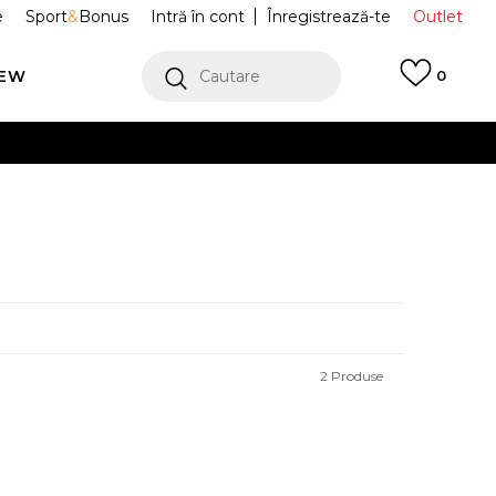
e
Sport
&
Bonus
Intră în cont
Înregistrează-te
Outlet
REW
Cautare
0
erCard!
cu Klarna
VEZI MAI MULT
2
Produse