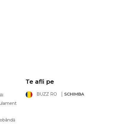
Te afli pe
BUZZ RO
SCHIMBA
ii
ulament
 dobândă