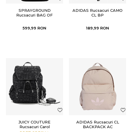
SPRAYGROUND
ADIDAS Rucsacuri CAMO
Rucsacuri BAG OF
CL BP
MONEY ON FIRE
BACKPACK
599,99
RON
189,99
RON
JUICY COUTURE
ADIDAS Rucsacuri CL
Rucsacuri Carol
BACKPACK AC
Backpack Polyester/PU