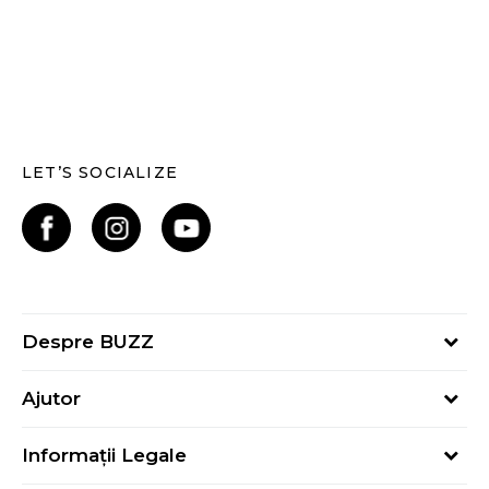
LET’S SOCIALIZE
Despre BUZZ
Despre noi
Ajutor
Hai în echipa noastră
Întrebări frecvente
Contact
Informații Legale
Cum cumpăr
Magazine