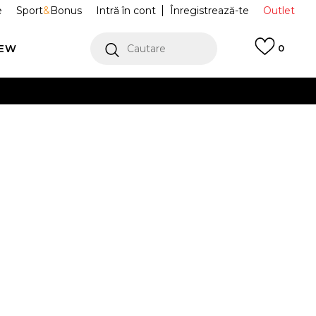
e
Sport
&
Bonus
Intră în cont
Înregistrează-te
Outlet
REW
Cautare
0
erCard!
cu Klarna
VEZI MAI MULT
te MID CUT
IW9269
Alertă preț redus