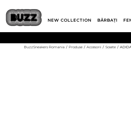
NEW COLLECTION
BĂRBAȚI
FE
PLATA
BuzzSneakers Romania
Produse
Accesorii
Sosete
ADIDA
CUMPĂRĂ ACUM, PLAT