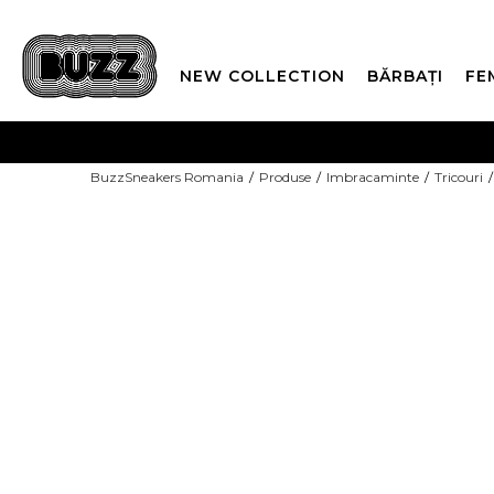
NEW COLLECTION
BĂRBAȚI
FE
PLATA
BuzzSneakers Romania
Produse
Imbracaminte
Tricouri
CUMPĂRĂ ACUM, PLAT