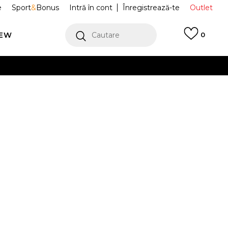
e
Sport
&
Bonus
Intră în cont
Înregistrează-te
Outlet
REW
Cautare
0
erCard!
cu Klarna
VEZI MAI MULT
 Jordan
FQ3240-224
Alertă preț redus